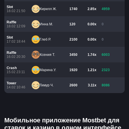
Slot
Кирилл Ж.
1740
2.85x
4959
18.02 21:50
Raffle
Инна М.
120
0.00x
0
18.02 12:09
Slot
Глеб Р.
2100
0.00x
0
17.02 18:44
Raffle
Ксения Т.
3450
1.74x
6003
16.02 20:30
Crash
Марина У.
1920
1.21x
2323
15.02 23:11
Tower
Тимур Ч.
2600
3.11x
8086
14.02 10:46
Мобильное приложение Mostbet для
ставок и казино в одном интерфейсе