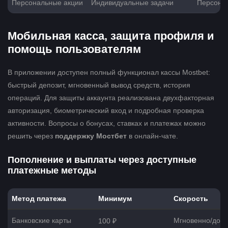
Персональные акции
Индивидуальные задачи
Персона
Мобильная касса, защита профиля и
помощь пользователям
В приложении доступен полный функционал кассы Mostbet:
быстрый депозит, мгновенный вывод средств, история
операций. Для защиты аккаунта реализована двухфакторная
авторизация, биометрический вход и подробная проверка
активности. Вопросы о бонусах, ставках и платежах можно
решить через
поддержку Мостбет
в онлайн-чате.
Пополнение и выплаты через доступные
платежные методы
Метод платежа
Минимум
Скорость
Банковские карты
Мгновенно/до 1
100 ₽