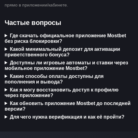
прямо в приложении/кабинете.
Частые вопросы
Где скачать официальное приложение Mostbet
без риска блокировки?
Какой минимальный депозит для активации
приветственного бонуса?
Доступны ли игровые автоматы и ставки через
мобильное приложение Mostbet?
Какие способы оплаты доступны для
пополнения и вывода?
Как я могу восстановить доступ к профилю
через приложение?
Как обновить приложение Mostbet до последней
версии?
Для чего нужна верификация и как её пройти?