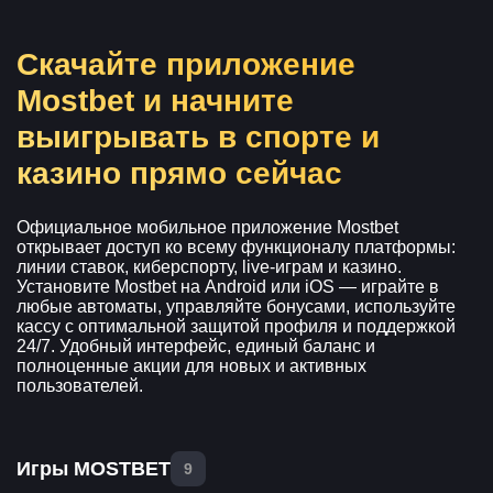
Скачайте приложение
Mostbet и начните
выигрывать в спорте и
казино прямо сейчас
Официальное мобильное приложение Mostbet
открывает доступ ко всему функционалу платформы:
линии ставок, киберспорту, live-играм и казино.
Установите Mostbet на Android или iOS — играйте в
любые автоматы, управляйте бонусами, используйте
кассу с оптимальной защитой профиля и поддержкой
24/7. Удобный интерфейс, единый баланс и
полноценные акции для новых и активных
пользователей.
Игры MOSTBET
9