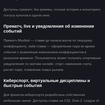
Доступны прематч, live режимы, полная история и мониторинг
статуса купонов в одном окне.
Прематч, live и уведомления об изменении
событий
Прематч Mostbet — ставки до начала матча по текущему
коэффициенту, лайв ставки — оформление пари во время
события с возможным изменением коэффициентов в
реальном времени. Пользователь может получать спортивные
уведомления по матчам онлайн: старт, изменение счета,
расчет пари, появление новых рынков.
Киберспорт, виртуальные дисциплины и
быстрые события
Для фанатов киберспорта разработана собственная
мобильная линия. Доступны ставки на CS2, Dota 2, League of