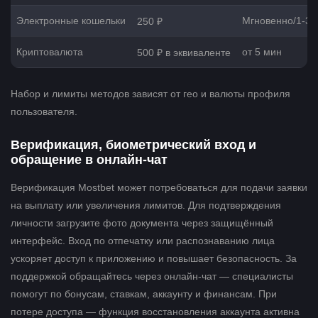
Электронные кошельки
Мгновенно/1-30
250 ₽
Криптовалюта
от 5 мин
500 ₽ в эквиваленте
Набор и лимиты методов зависят от гео и валюты профиля
пользователя.
Верификация, биометрический вход и
обращение в онлайн-чат
Верификация Mostbet может потребоваться для подачи заявки
на выплату или увеличения лимитов. Для подтверждения
личности загрузите фото документа через защищённый
интерфейс. Вход по отпечатку или распознаванию лица
ускоряет доступ к приложению и повышает безопасность. За
поддержкой обращайтесь через онлайн-чат — специалисты
помогут по бонусам, ставкам, аккаунту и финансам. При
потере доступа — функция восстановления аккаунта активна