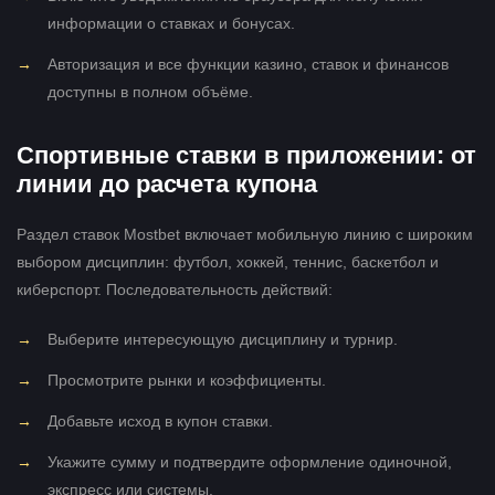
информации о ставках и бонусах.
Авторизация и все функции казино, ставок и финансов
доступны в полном объёме.
Спортивные ставки в приложении: от
линии до расчета купона
Раздел ставок Mostbet включает мобильную линию с широким
выбором дисциплин: футбол, хоккей, теннис, баскетбол и
киберспорт. Последовательность действий:
Выберите интересующую дисциплину и турнир.
Просмотрите рынки и коэффициенты.
Добавьте исход в купон ставки.
Укажите сумму и подтвердите оформление одиночной,
экспресс или системы.