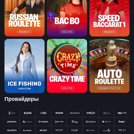
Провайдеры