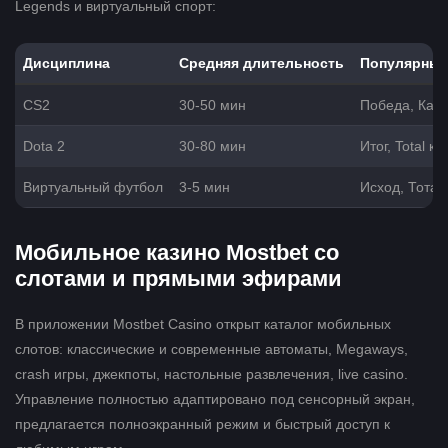
Legends и виртуальный спорт:
Дисциплина
Средняя длительность
Популярные
CS2
30-50 мин
Победа, Карт
Dota 2
30-80 мин
Итог, Total к
Виртуальный футбол
3-5 мин
Исход, Тотал
Мобильное казино Mostbet со
слотами и прямыми эфирами
В приложении Mostbet Casino открыт каталог мобильных
слотов: классические и современные автоматы, Megaways,
crash игры, джекпоты, настольные развлечения, live casino.
Управление полностью адаптировано под сенсорный экран,
предлагается полноэкранный режим и быстрый доступ к