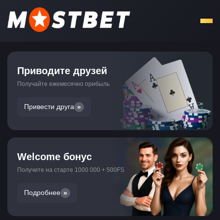
Приводите друзей
Получайте ежемесячно прибыль
Привести друга
Welcome бонус
Получите на старте 1000 000 + 500FS
Подробнее