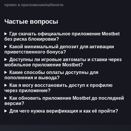
прямо в приложении/кабинете.
Частые вопросы
Где скачать официальное приложение Mostbet
без риска блокировки?
Какой минимальный депозит для активации
приветственного бонуса?
Доступны ли игровые автоматы и ставки через
мобильное приложение Mostbet?
Какие способы оплаты доступны для
пополнения и вывода?
Как я могу восстановить доступ к профилю
через приложение?
Как обновить приложение Mostbet до последней
версии?
Для чего нужна верификация и как её пройти?