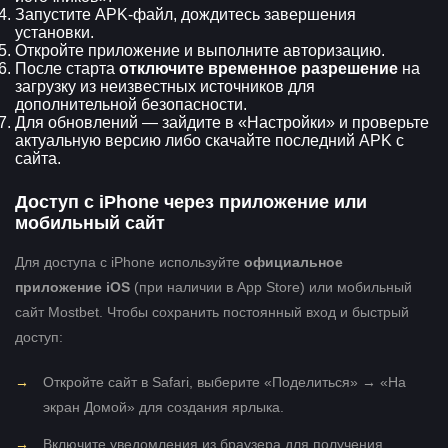
Запустите APK-файл, дождитесь завершения
установки.
Откройте приложение и выполните авторизацию.
После старта
отключите временное разрешение
на
загрузку из неизвестных источников для
дополнительной безопасности.
Для обновлений — зайдите в «Настройки» и проверьте
актуальную версию либо скачайте последний APK c
сайта.
Доступ с iPhone через приложение или
мобильный сайт
Для доступа с iPhone используйте
официальное
приложение iOS
(при наличии в App Store) или мобильный
сайт Mostbet. Чтобы сохранить постоянный вход и быстрый
доступ:
Откройте сайт в Safari, выберите «Поделиться» → «На
экран Домой» для создания ярлыка.
Включите уведомления из браузера для получения