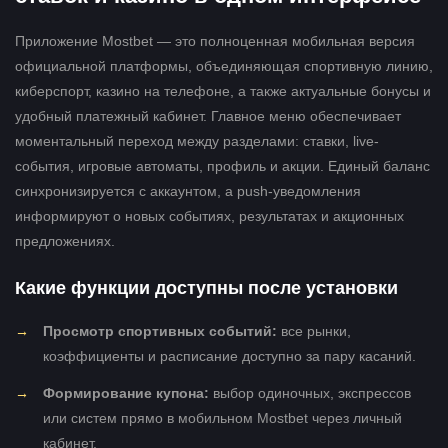
Приложение Mostbet — это полноценная мобильная версия
официальной платформы, объединяющая спортивную линию,
киберспорт, казино на телефоне, а также актуальные бонусы и
удобный платежный кабинет. Главное меню обеспечивает
моментальный переход между разделами: ставки, live-
события, игровые автоматы, профиль и акции. Единый баланс
синхронизируется с аккаунтом, а push-уведомления
информируют о новых событиях, результатах и акционных
предложениях.
Какие функции доступны после установки
Просмотр спортивных событий:
все рынки,
коэффициенты и расписание доступно за пару касаний.
Формирование купона:
выбор одиночных, экспрессов
или систем прямо в мобильном Mostbet через личный
кабинет.