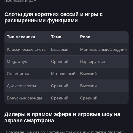
любимым играм.
Слоты для коротких сессий и игры с
расширенными функциями
Тип механики
Темп
Риск
Классические слоты
Быстрый
Минимальный/Средний
Megaways
Средний
Варьируется
Crash-игры
Мгновенный
Высокий
Джекпот-слоты
Средний
Высокий
Бонусные раунды
Средний
Средний
Дилеры в прямом эфире и игровые шоу на
экране смартфона
В разделе live casino доступны трансляции: рулетка Mostbet,