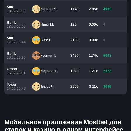
Slot
Кирилл Ж.
1740
2.85x
4959
18.02 21:50
Raffle
Инна М.
120
0.00x
0
18.02 12:09
Slot
Глеб Р.
2100
0.00x
0
17.02 18:44
Raffle
Ксения Т.
3450
1.74x
6003
16.02 20:30
Crash
Марина У.
1920
1.21x
2323
15.02 23:11
Tower
Тимур Ч.
2600
3.11x
8086
14.02 10:46
Мобильное приложение Mostbet для
ставок и казино в одном интерфейсе