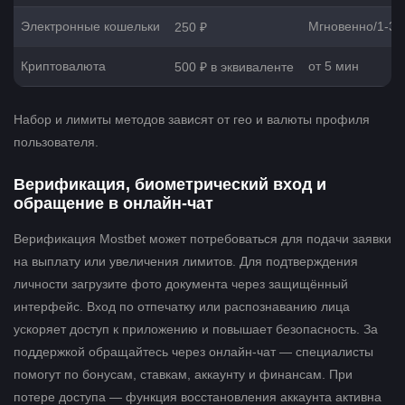
Электронные кошельки
Мгновенно/1-30
250 ₽
Криптовалюта
от 5 мин
500 ₽ в эквиваленте
Набор и лимиты методов зависят от гео и валюты профиля
пользователя.
Верификация, биометрический вход и
обращение в онлайн-чат
Верификация Mostbet может потребоваться для подачи заявки
на выплату или увеличения лимитов. Для подтверждения
личности загрузите фото документа через защищённый
интерфейс. Вход по отпечатку или распознаванию лица
ускоряет доступ к приложению и повышает безопасность. За
поддержкой обращайтесь через онлайн-чат — специалисты
помогут по бонусам, ставкам, аккаунту и финансам. При
потере доступа — функция восстановления аккаунта активна