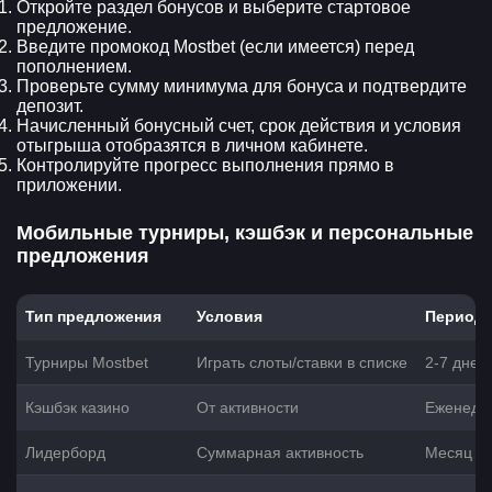
Откройте раздел бонусов и выберите стартовое
предложение.
Введите промокод Mostbet (если имеется) перед
пополнением.
Проверьте сумму минимума для бонуса и подтвердите
депозит.
Начисленный бонусный счет, срок действия и условия
отыгрыша отобразятся в личном кабинете.
Контролируйте прогресс выполнения прямо в
приложении.
Мобильные турниры, кэшбэк и персональные
предложения
Тип предложения
Условия
Период
Турниры Mostbet
Играть слоты/ставки в списке
2-7 дней
Кэшбэк казино
От активности
Еженеде
Лидерборд
Суммарная активность
Месяц