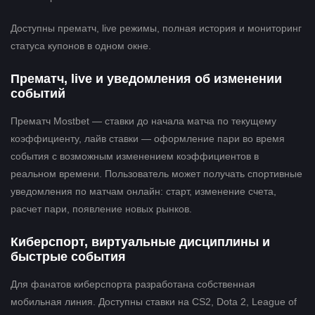
Доступны прематч, live режимы, полная история и мониторинг
статуса купонов в одном окне.
Прематч, live и уведомления об изменении
событий
Прематч Mostbet — ставки до начала матча по текущему
коэффициенту, лайв ставки — оформление пари во время
события с возможным изменением коэффициентов в
реальном времени. Пользователь может получать спортивные
уведомления по матчам онлайн: старт, изменение счета,
расчет пари, появление новых рынков.
Киберспорт, виртуальные дисциплины и
быстрые события
Для фанатов киберспорта разработана собственная
мобильная линия. Доступны ставки на CS2, Dota 2, League of