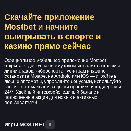
Скачайте приложение
Mostbet и начните
выигрывать в спорте и
казино прямо сейчас
Официальное мобильное приложение Mostbet
открывает доступ ко всему функционалу платформы:
линии ставок, киберспорту, live-играм и казино.
Установите Mostbet на Android или iOS — играйте в
любые автоматы, управляйте бонусами, используйте
кассу с оптимальной защитой профиля и поддержкой
24/7. Удобный интерфейс, единый баланс и
полноценные акции для новых и активных
пользователей.
Игры MOSTBET
9