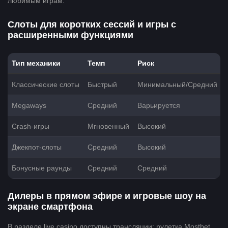
любимым играм.
Слоты для коротких сессий и игры с
расширенными функциями
Тип механики
Темп
Риск
Классические слоты
Быстрый
Минимальный/Средний
Megaways
Средний
Варьируется
Crash-игры
Мгновенный
Высокий
Джекпот-слоты
Средний
Высокий
Бонусные раунды
Средний
Средний
Дилеры в прямом эфире и игровые шоу на
экране смартфона
В разделе live casino доступны трансляции: рулетка Mostbet,