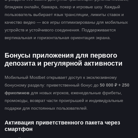
блэкджек онлайн, баккара, покер и игровые шоу. Каждый
пользователь выбирает язык трансляции, лимиты ставок и
качество видео — все игры оптимизированы для мобильных
устройств и устойчивого соединения. Поддерживается
вертикальная и горизонтальная ориентация экрана.
Бонусы приложения для первого
депозита и регулярной активности
Мобильный Mostbet открывает доступ к эксклюзивному
бонусному разделу: приветственный бонус до
50 000 ₽ + 250
фриспинов
для новых игроков, еженедельные фрибеты,
промокоды, возврат части проигрышей и индивидуальные
подарки для постоянных пользователей.
Активация приветственного пакета через
смартфон