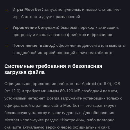
Игры Мостбет:
запуск популярных и новых слотов, live-
игр, Автотест и других развлечений.
Управление бонусами:
быстрый переход к активации,
прогрессу и использованию фрибетов и фриспинов.
Пополнение, вывод:
оформление депозита или выплаты
с подробной историей операций в личном кабинете.
Системные требования и безопасная
загрузка файла
Официальное приложение работает на Android (от 6.0), iOS
(от 12.0) и требует минимум 80-120 МБ свободной памяти,
устойчивый интернет. Всегда загружайте установщик только с
официальной страницы сайта Мостбет — это гарантирует
безопасную установку и защиту данных. Для обновления
Mostbet используйте раздел «Настройки», либо повторно
скачайте актуальную версию через официальный сайт.