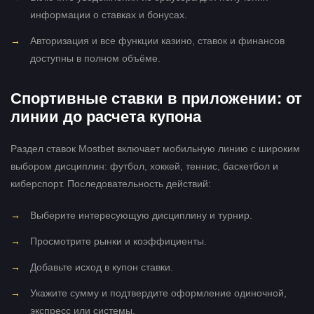
информации о ставках и бонусах.
Авторизация и все функции казино, ставок и финансов
доступны в полном объёме.
Спортивные ставки в приложении: от
линии до расчета купона
Раздел ставок Mostbet включает мобильную линию с широким
выбором дисциплин: футбол, хоккей, теннис, баскетбол и
киберспорт. Последовательность действий:
Выберите интересующую дисциплину и турнир.
Просмотрите рынки и коэффициенты.
Добавьте исход в купон ставки.
Укажите сумму и подтвердите оформление одиночной,
экспресс или системы.