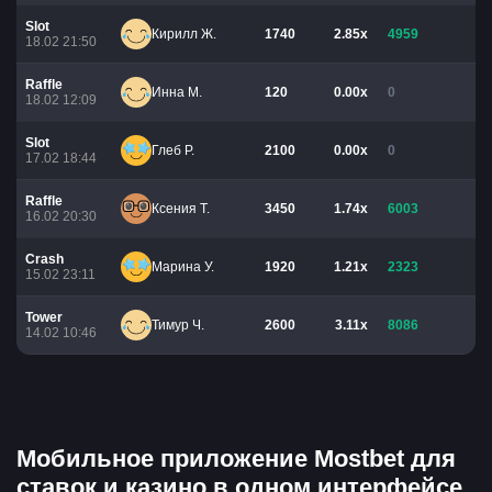
Slot
Кирилл Ж.
1740
2.85x
4959
18.02 21:50
Raffle
Инна М.
120
0.00x
0
18.02 12:09
Slot
Глеб Р.
2100
0.00x
0
17.02 18:44
Raffle
Ксения Т.
3450
1.74x
6003
16.02 20:30
Crash
Марина У.
1920
1.21x
2323
15.02 23:11
Tower
Тимур Ч.
2600
3.11x
8086
14.02 10:46
Мобильное приложение Mostbet для
ставок и казино в одном интерфейсе