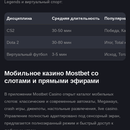
Legends и виртуальный спорт:
Дисциплина
Средняя длительность
Популярные
CS2
30-50 мин
Победа, Карт
Dota 2
30-80 мин
Итог, Total к
Виртуальный футбол
3-5 мин
Исход, Тотал
Мобильное казино Mostbet со
слотами и прямыми эфирами
В приложении Mostbet Casino открыт каталог мобильных
слотов: классические и современные автоматы, Megaways,
crash игры, джекпоты, настольные развлечения, live casino.
Управление полностью адаптировано под сенсорный экран,
предлагается полноэкранный режим и быстрый доступ к