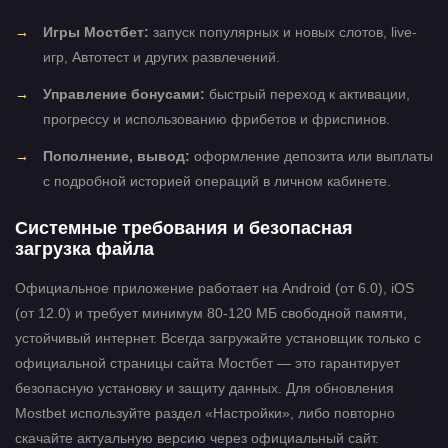
Игры Мостбет:
запуск популярных и новых слотов, live-
игр, Автотест и других развлечений.
Управление бонусами:
быстрый переход к активации,
прогрессу и использованию фрибетов и фриспинов.
Пополнение, вывод:
оформление депозита или выплаты
с подробной историей операций в личном кабинете.
Системные требования и безопасная
загрузка файла
Официальное приложение работает на Android (от 6.0), iOS
(от 12.0) и требует минимум 80-120 МБ свободной памяти,
устойчивый интернет. Всегда загружайте установщик только с
официальной страницы сайта Мостбет — это гарантирует
безопасную установку и защиту данных. Для обновления
Mostbet используйте раздел «Настройки», либо повторно
скачайте актуальную версию через официальный сайт.