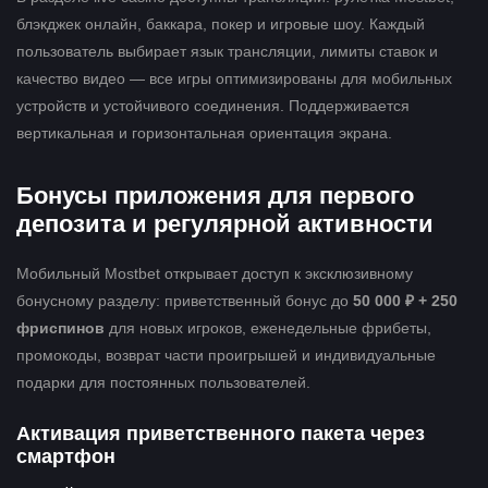
блэкджек онлайн, баккара, покер и игровые шоу. Каждый
пользователь выбирает язык трансляции, лимиты ставок и
качество видео — все игры оптимизированы для мобильных
устройств и устойчивого соединения. Поддерживается
вертикальная и горизонтальная ориентация экрана.
Бонусы приложения для первого
депозита и регулярной активности
Мобильный Mostbet открывает доступ к эксклюзивному
бонусному разделу: приветственный бонус до
50 000 ₽ + 250
фриспинов
для новых игроков, еженедельные фрибеты,
промокоды, возврат части проигрышей и индивидуальные
подарки для постоянных пользователей.
Активация приветственного пакета через
смартфон