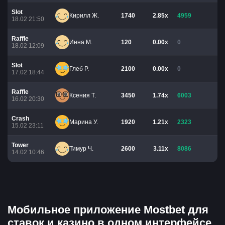
Slot
Кирилл Ж.
1740
2.85x
4959
18.02 21:50
Raffle
Инна М.
120
0.00x
0
18.02 12:09
Slot
Глеб Р.
2100
0.00x
0
17.02 18:44
Raffle
Ксения Т.
3450
1.74x
6003
16.02 20:30
Crash
Марина У.
1920
1.21x
2323
15.02 23:11
Tower
Тимур Ч.
2600
3.11x
8086
14.02 10:46
Мобильное приложение Mostbet для
ставок и казино в одном интерфейсе