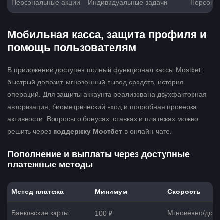
Персональные акции
Индивидуальные задачи
Персона
Мобильная касса, защита профиля и
помощь пользователям
В приложении доступен полный функционал кассы Mostbet:
быстрый депозит, мгновенный вывод средств, история
операций. Для защиты аккаунта реализована двухфакторная
авторизация, биометрический вход и подробная проверка
активности. Вопросы о бонусах, ставках и платежах можно
решить через
поддержку Мостбет
в онлайн-чате.
Пополнение и выплаты через доступные
платежные методы
Метод платежа
Минимум
Скорость
Банковские карты
Мгновенно/до 1
100 ₽