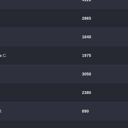
2865
1640
в С.
1975
3050
2380
П.
890