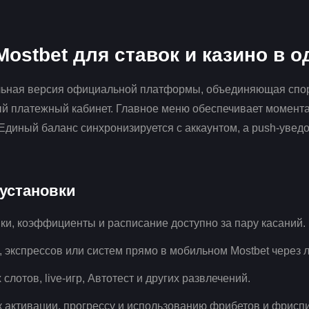
ostbet для ставок и казино в 
ьная версия официальной платформы, объединяющая спорт
ый платежный кабинет. Главное меню обеспечивает моментал
 Единый баланс синхронизируется с аккаунтом, а push-уве
установки
ки, коэффициенты и расписание доступно за пару касаний.
экспрессов или систем прямо в мобильном Mostbet через л
лотов, live-игр, Автотест и других развлечений.
 активации, прогрессу и использованию фрибетов и фрисп