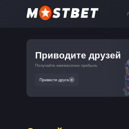
Приводите друзей
Получайте ежемесячно прибыль
Привести друга