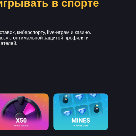
игрывать в спорте
вок, киберспорту, live-играм и казино.
кассу с оптимальной защитой профиля и
ателей.