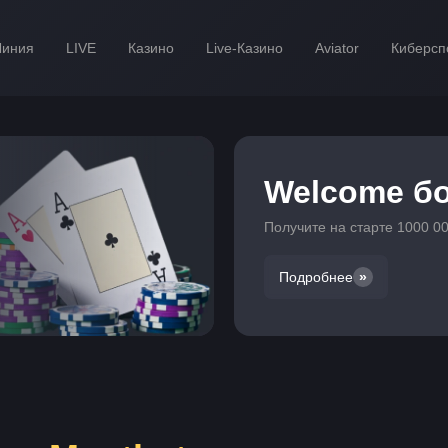
Линия
LIVE
Казино
Live-Казино
Aviator
Киберсп
Welcome б
Получите на старте 1000 0
Подробнее