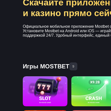
Скачайте приложен
и казино прямо сей
Официальное мобильное приложение Mostbet отк
Установите Mostbet на Android или iOS — игра
поддержкой 24/7. Удобный интерфейс, единый 
Игры MOSTBET
9