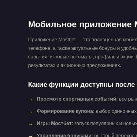
Мобильное приложение M
Приложение Mostbet — это полноценная мобил
телефоне, а также актуальные бонусы и удобн
события, игровые автоматы, профиль и акции.
результатах и акционных предложениях.
Какие функции доступны после 
Просмотр спортивных событий:
все рын
Формирование купона:
выбор одиночных, 
Игры Мостбет:
запуск популярных и новых с
Управление бонусами:
быстрый переход к