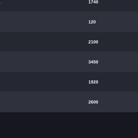
.
1740
120
2100
3450
.
1920
2600