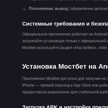
Пополнение, вывод:
оформление депозита
Системные требования и безопа
Официальное приложение работает на Android (о
загружайте установщик только с официальной 
Mostbet используйте раздел «Настройки», либо
Установка Мостбет на An
Приложение Mostbet доступно для загрузки на
iPhone — прямой переход в App Store или рабо
предоставьте разрешения для стабильной рабо
Загрузка APK и настройка прило