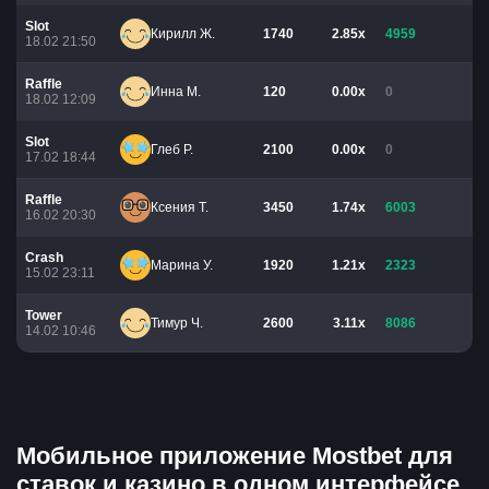
Slot
Кирилл Ж.
1740
2.85x
4959
18.02 21:50
Raffle
Инна М.
120
0.00x
0
18.02 12:09
Slot
Глеб Р.
2100
0.00x
0
17.02 18:44
Raffle
Ксения Т.
3450
1.74x
6003
16.02 20:30
Crash
Марина У.
1920
1.21x
2323
15.02 23:11
Tower
Тимур Ч.
2600
3.11x
8086
14.02 10:46
Мобильное приложение Mostbet для
ставок и казино в одном интерфейсе