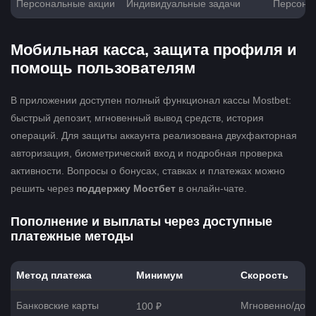
Персональные акции
Индивидуальные задачи
Персона
Мобильная касса, защита профиля и
помощь пользователям
В приложении доступен полный функционал кассы Mostbet:
быстрый депозит, мгновенный вывод средств, история
операций. Для защиты аккаунта реализована двухфакторная
авторизация, биометрический вход и подробная проверка
активности. Вопросы о бонусах, ставках и платежах можно
решить через
поддержку Мостбет
в онлайн-чате.
Пополнение и выплаты через доступные
платежные методы
Метод платежа
Минимум
Скорость
Банковские карты
Мгновенно/до 1
100 ₽