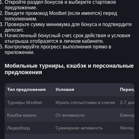
Откройте раздел бонусов и выберите стартовое
предложение.
Введите промокод Mostbet (если имеется) перед
пополнением.
Проверьте сумму минимума для бонуса и подтвердите
депозит.
Начисленный бонусный счет, срок действия и условия
отыгрыша отобразятся в личном кабинете.
Контролируйте прогресс выполнения прямо в
приложении.
Мобильные турниры, кэшбэк и персональные
предложения
Тип предложения
Условия
Период
Турниры Mostbet
Играть слоты/ставки в списке
2-7 дней
Кэшбэк казино
От активности
Еженеде
Лидерборд
Суммарная активность
Месяц