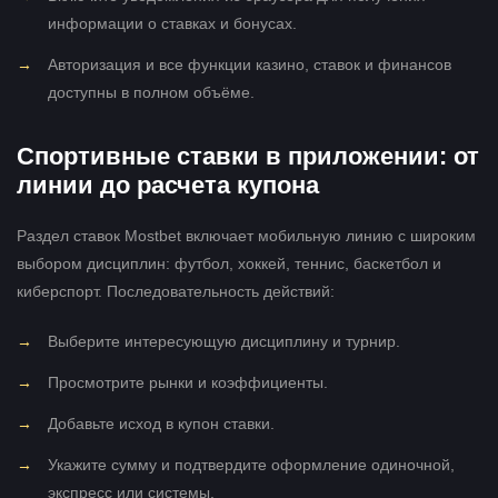
информации о ставках и бонусах.
Авторизация и все функции казино, ставок и финансов
доступны в полном объёме.
Спортивные ставки в приложении: от
линии до расчета купона
Раздел ставок Mostbet включает мобильную линию с широким
выбором дисциплин: футбол, хоккей, теннис, баскетбол и
киберспорт. Последовательность действий:
Выберите интересующую дисциплину и турнир.
Просмотрите рынки и коэффициенты.
Добавьте исход в купон ставки.
Укажите сумму и подтвердите оформление одиночной,
экспресс или системы.