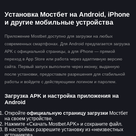
Установка Мостбет на Android, iPhone
и другие мобильные устройства
Приложение Mostbet доступно для загрузки на любых
современных смартфонах. Для Android предлагается загрузка
APK с официальной страницы, а для iPhone — прямой
переход в App Store или работа через адаптивную версию
сайта. Первый запуск выполните через иконку, выданную
после установки, предоставьте разрешения для стабильной
работы и войдите с действующими логином и паролем.
Загрузка APK и настройка приложения на
Android
Откройте
официальную страницу загрузки
Мостбет
на своем устройстве.
Нажмите «Скачать Mostbet APK» и сохраните файл.
В настройках разрешите установку из «неизвестных
источников».