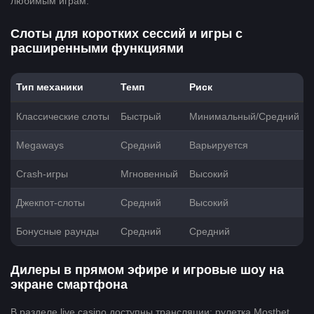
любимым играм.
Слоты для коротких сессий и игры с
расширенными функциями
Тип механики
Темп
Риск
Классические слоты
Быстрый
Минимальный/Средний
Megaways
Средний
Варьируется
Crash-игры
Мгновенный
Высокий
Джекпот-слоты
Средний
Высокий
Бонусные раунды
Средний
Средний
Дилеры в прямом эфире и игровые шоу на
экране смартфона
В разделе live casino доступны трансляции: рулетка Mostbet,