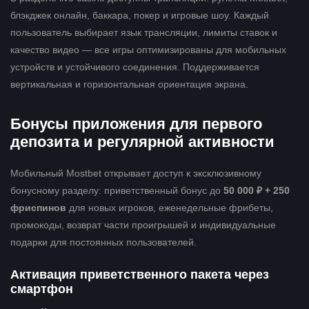
блэкджек онлайн, баккара, покер и игровые шоу. Каждый
пользователь выбирает язык трансляции, лимиты ставок и
качество видео — все игры оптимизированы для мобильных
устройств и устойчивого соединения. Поддерживается
вертикальная и горизонтальная ориентация экрана.
Бонусы приложения для первого
депозита и регулярной активности
Мобильный Mostbet открывает доступ к эксклюзивному
бонусному разделу: приветственный бонус до
50 000 ₽ + 250
фриспинов
для новых игроков, еженедельные фрибеты,
промокоды, возврат части проигрышей и индивидуальные
подарки для постоянных пользователей.
Активация приветственного пакета через
смартфон