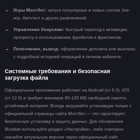
Игры Мостбет:
запуск популярных и новых слотов, live-
игр, Автотест и других развлечений.
Управление бонусами:
быстрый переход к активации,
прогрессу и использованию фрибетов и фриспинов.
Пополнение, вывод:
оформление депозита или выплаты
с подробной историей операций в личном кабинете.
Системные требования и безопасная
загрузка файла
Официальное приложение работает на Android (от 6.0), iOS
(от 12.0) и требует минимум 80-120 МБ свободной памяти,
устойчивый интернет. Всегда загружайте установщик только с
официальной страницы сайта Мостбет — это гарантирует
безопасную установку и защиту данных. Для обновления
Mostbet используйте раздел «Настройки», либо повторно
скачайте актуальную версию через официальный сайт.