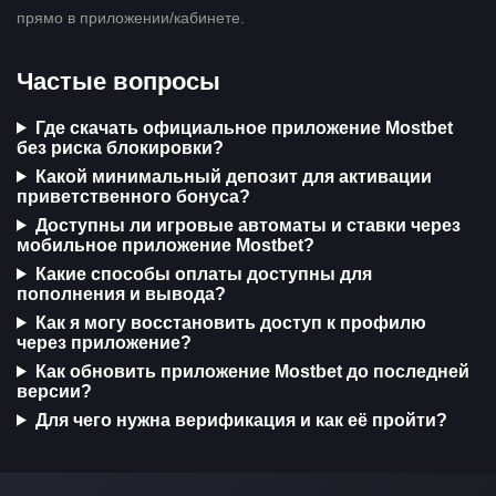
прямо в приложении/кабинете.
Частые вопросы
Где скачать официальное приложение Mostbet
без риска блокировки?
Какой минимальный депозит для активации
приветственного бонуса?
Доступны ли игровые автоматы и ставки через
мобильное приложение Mostbet?
Какие способы оплаты доступны для
пополнения и вывода?
Как я могу восстановить доступ к профилю
через приложение?
Как обновить приложение Mostbet до последней
версии?
Для чего нужна верификация и как её пройти?