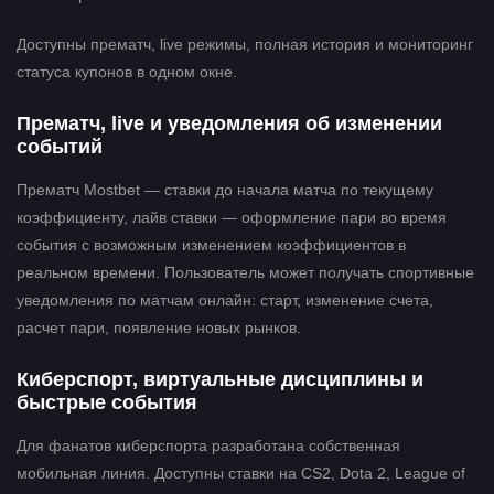
Доступны прематч, live режимы, полная история и мониторинг
статуса купонов в одном окне.
Прематч, live и уведомления об изменении
событий
Прематч Mostbet — ставки до начала матча по текущему
коэффициенту, лайв ставки — оформление пари во время
события с возможным изменением коэффициентов в
реальном времени. Пользователь может получать спортивные
уведомления по матчам онлайн: старт, изменение счета,
расчет пари, появление новых рынков.
Киберспорт, виртуальные дисциплины и
быстрые события
Для фанатов киберспорта разработана собственная
мобильная линия. Доступны ставки на CS2, Dota 2, League of