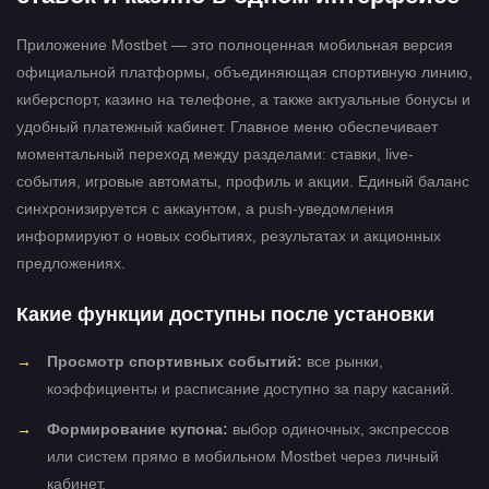
Приложение Mostbet — это полноценная мобильная версия
официальной платформы, объединяющая спортивную линию,
киберспорт, казино на телефоне, а также актуальные бонусы и
удобный платежный кабинет. Главное меню обеспечивает
моментальный переход между разделами: ставки, live-
события, игровые автоматы, профиль и акции. Единый баланс
синхронизируется с аккаунтом, а push-уведомления
информируют о новых событиях, результатах и акционных
предложениях.
Какие функции доступны после установки
Просмотр спортивных событий:
все рынки,
коэффициенты и расписание доступно за пару касаний.
Формирование купона:
выбор одиночных, экспрессов
или систем прямо в мобильном Mostbet через личный
кабинет.