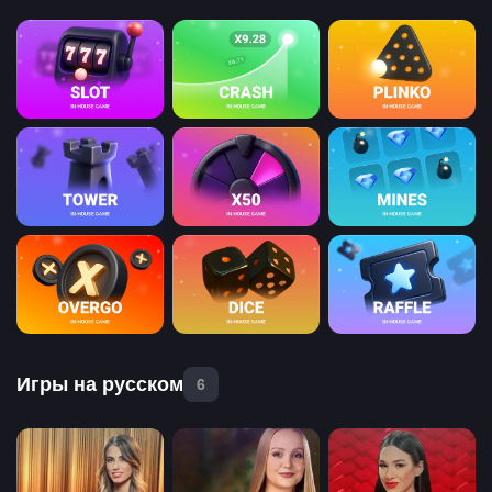
Игры на русском
6