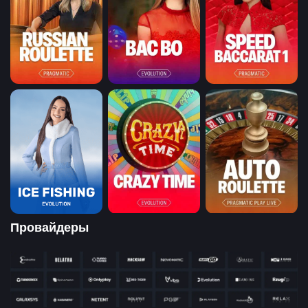
Провайдеры