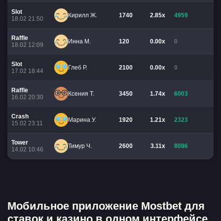
Slot
Кирилл Ж.
1740
2.85x
4959
18.02 21:50
Raffle
Инна М.
120
0.00x
0
18.02 12:09
Slot
Глеб Р.
2100
0.00x
0
17.02 18:44
Raffle
Ксения Т.
3450
1.74x
6003
16.02 20:30
Crash
Марина У.
1920
1.21x
2323
15.02 23:11
Tower
Тимур Ч.
2600
3.11x
8086
14.02 10:46
Мобильное приложение Mostbet для
ставок и казино в одном интерфейсе