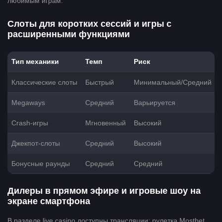
любимым играм.
Слоты для коротких сессий и игры с
расширенными функциями
Тип механики
Темп
Риск
Классические слоты
Быстрый
Минимальный/Средний
Megaways
Средний
Варьируется
Crash-игры
Мгновенный
Высокий
Джекпот-слоты
Средний
Высокий
Бонусные раунды
Средний
Средний
Дилеры в прямом эфире и игровые шоу на
экране смартфона
В разделе live casino доступны трансляции: рулетка Mostbet,