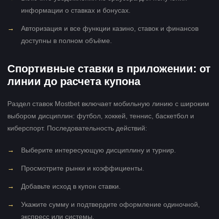
информации о ставках и бонусах.
Авторизация и все функции казино, ставок и финансов
доступны в полном объёме.
Спортивные ставки в приложении: от
линии до расчета купона
Раздел ставок Mostbet включает мобильную линию с широким
выбором дисциплин: футбол, хоккей, теннис, баскетбол и
киберспорт. Последовательность действий:
Выберите интересующую дисциплину и турнир.
Просмотрите рынки и коэффициенты.
Добавьте исход в купон ставки.
Укажите сумму и подтвердите оформление одиночной,
экспресс или системы.