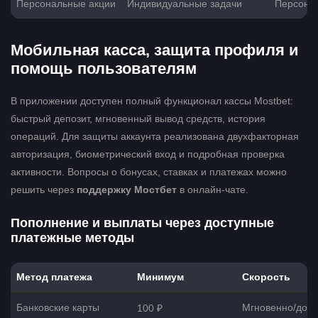
Персональные акции
Индивидуальные задачи
Персона
Мобильная касса, защита профиля и
помощь пользователям
В приложении доступен полный функционал кассы Mostbet:
быстрый депозит, мгновенный вывод средств, история
операций. Для защиты аккаунта реализована двухфакторная
авторизация, биометрический вход и подробная проверка
активности. Вопросы о бонусах, ставках и платежах можно
решить через
поддержку Мостбет
в онлайн-чате.
Пополнение и выплаты через доступные
платежные методы
Метод платежа
Минимум
Скорость
Банковские карты
Мгновенно/до 1
100 ₽