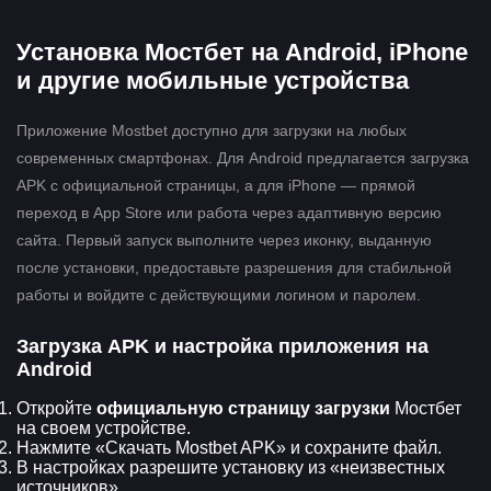
Установка Мостбет на Android, iPhone
и другие мобильные устройства
Приложение Mostbet доступно для загрузки на любых
современных смартфонах. Для Android предлагается загрузка
APK с официальной страницы, а для iPhone — прямой
переход в App Store или работа через адаптивную версию
сайта. Первый запуск выполните через иконку, выданную
после установки, предоставьте разрешения для стабильной
работы и войдите с действующими логином и паролем.
Загрузка APK и настройка приложения на
Android
Откройте
официальную страницу загрузки
Мостбет
на своем устройстве.
Нажмите «Скачать Mostbet APK» и сохраните файл.
В настройках разрешите установку из «неизвестных
источников».