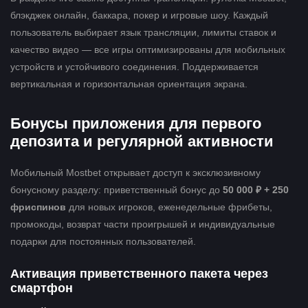
блэкджек онлайн, баккара, покер и игровые шоу. Каждый
пользователь выбирает язык трансляции, лимиты ставок и
качество видео — все игры оптимизированы для мобильных
устройств и устойчивого соединения. Поддерживается
вертикальная и горизонтальная ориентация экрана.
Бонусы приложения для первого
депозита и регулярной активности
Мобильный Mostbet открывает доступ к эксклюзивному
бонусному разделу: приветственный бонус до
50 000 ₽ + 250
фриспинов
для новых игроков, еженедельные фрибеты,
промокоды, возврат части проигрышей и индивидуальные
подарки для постоянных пользователей.
Активация приветственного пакета через
смартфон