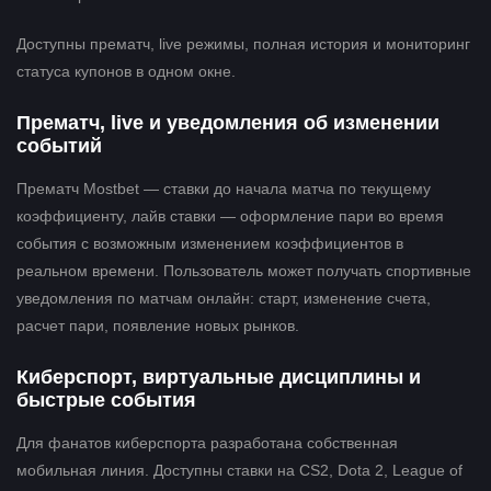
Доступны прематч, live режимы, полная история и мониторинг
статуса купонов в одном окне.
Прематч, live и уведомления об изменении
событий
Прематч Mostbet — ставки до начала матча по текущему
коэффициенту, лайв ставки — оформление пари во время
события с возможным изменением коэффициентов в
реальном времени. Пользователь может получать спортивные
уведомления по матчам онлайн: старт, изменение счета,
расчет пари, появление новых рынков.
Киберспорт, виртуальные дисциплины и
быстрые события
Для фанатов киберспорта разработана собственная
мобильная линия. Доступны ставки на CS2, Dota 2, League of