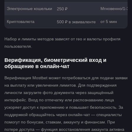
Электронные кошельки
Мгновенно/1-30
250 ₽
Криптовалюта
от 5 мин
500 ₽ в эквиваленте
Набор и лимиты методов зависят от гео и валюты профиля
пользователя.
Верификация, биометрический вход и
обращение в онлайн-чат
Верификация Mostbet может потребоваться для подачи заявки
на выплату или увеличения лимитов. Для подтверждения
личности загрузите фото документа через защищённый
интерфейс. Вход по отпечатку или распознаванию лица
ускоряет доступ к приложению и повышает безопасность. За
поддержкой обращайтесь через онлайн-чат — специалисты
помогут по бонусам, ставкам, аккаунту и финансам. При
потере доступа — функция восстановления аккаунта активна