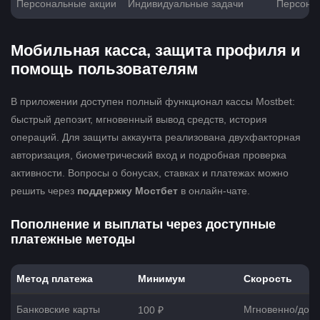
Персональные акции
Индивидуальные задачи
Персона
Мобильная касса, защита профиля и
помощь пользователям
В приложении доступен полный функционал кассы Mostbet:
быстрый депозит, мгновенный вывод средств, история
операций. Для защиты аккаунта реализована двухфакторная
авторизация, биометрический вход и подробная проверка
активности. Вопросы о бонусах, ставках и платежах можно
решить через
поддержку Мостбет
в онлайн-чате.
Пополнение и выплаты через доступные
платежные методы
Метод платежа
Минимум
Скорость
Банковские карты
Мгновенно/до 1
100 ₽