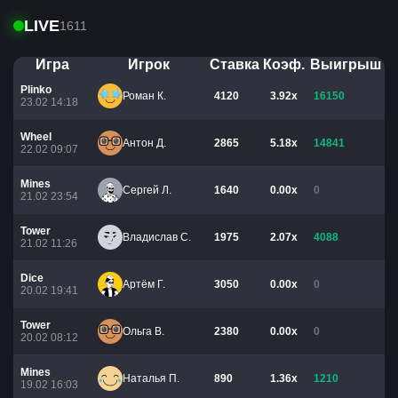
LIVE
1611
Игра
Игрок
Ставка
Коэф.
Выигрыш
Plinko
Роман К.
4120
3.92x
16150
23.02 14:18
Wheel
Антон Д.
2865
5.18x
14841
22.02 09:07
Mines
Сергей Л.
1640
0.00x
0
21.02 23:54
Tower
Владислав С.
1975
2.07x
4088
21.02 11:26
Dice
Артём Г.
3050
0.00x
0
20.02 19:41
Tower
Ольга В.
2380
0.00x
0
20.02 08:12
Mines
Наталья П.
890
1.36x
1210
19.02 16:03