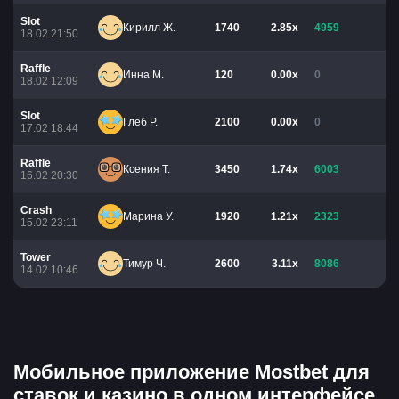
Slot
Кирилл Ж.
1740
2.85x
4959
18.02 21:50
Raffle
Инна М.
120
0.00x
0
18.02 12:09
Slot
Глеб Р.
2100
0.00x
0
17.02 18:44
Raffle
Ксения Т.
3450
1.74x
6003
16.02 20:30
Crash
Марина У.
1920
1.21x
2323
15.02 23:11
Tower
Тимур Ч.
2600
3.11x
8086
14.02 10:46
Мобильное приложение Mostbet для
ставок и казино в одном интерфейсе