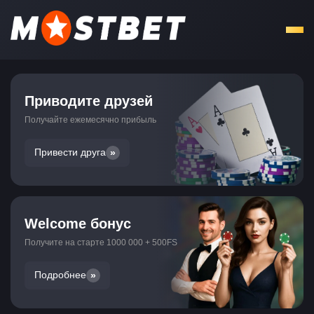
Приводите друзей
Получайте ежемесячно прибыль
Привести друга
Welcome бонус
Получите на старте 1000 000 + 500FS
Подробнее