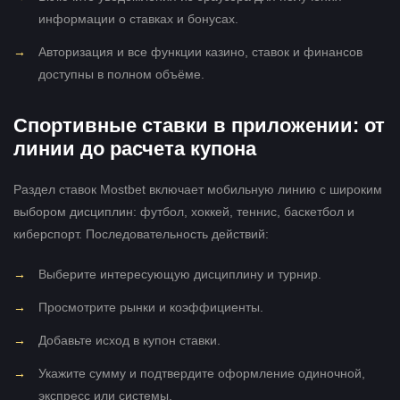
информации о ставках и бонусах.
Авторизация и все функции казино, ставок и финансов
доступны в полном объёме.
Спортивные ставки в приложении: от
линии до расчета купона
Раздел ставок Mostbet включает мобильную линию с широким
выбором дисциплин: футбол, хоккей, теннис, баскетбол и
киберспорт. Последовательность действий:
Выберите интересующую дисциплину и турнир.
Просмотрите рынки и коэффициенты.
Добавьте исход в купон ставки.
Укажите сумму и подтвердите оформление одиночной,
экспресс или системы.