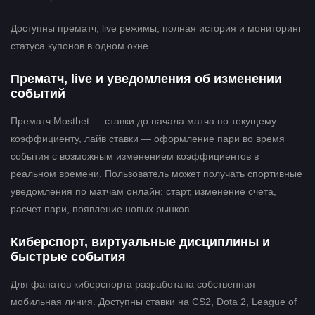
Доступны прематч, live режимы, полная история и мониторинг
статуса купонов в одном окне.
Прематч, live и уведомления об изменении
событий
Прематч Mostbet — ставки до начала матча по текущему
коэффициенту, лайв ставки — оформление пари во время
события с возможным изменением коэффициентов в
реальном времени. Пользователь может получать спортивные
уведомления по матчам онлайн: старт, изменение счета,
расчет пари, появление новых рынков.
Киберспорт, виртуальные дисциплины и
быстрые события
Для фанатов киберспорта разработана собственная
мобильная линия. Доступны ставки на CS2, Dota 2, League of