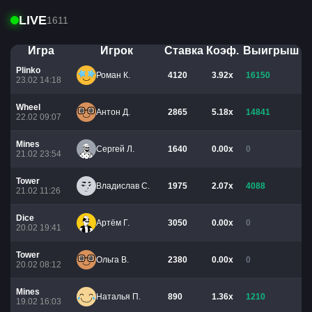
LIVE
1611
Игра
Игрок
Ставка
Коэф.
Выигрыш
Plinko
Роман К.
4120
3.92x
16150
23.02 14:18
Wheel
Антон Д.
2865
5.18x
14841
22.02 09:07
Mines
Сергей Л.
1640
0.00x
0
21.02 23:54
Tower
Владислав С.
1975
2.07x
4088
21.02 11:26
Dice
Артём Г.
3050
0.00x
0
20.02 19:41
Tower
Ольга В.
2380
0.00x
0
20.02 08:12
Mines
Наталья П.
890
1.36x
1210
19.02 16:03