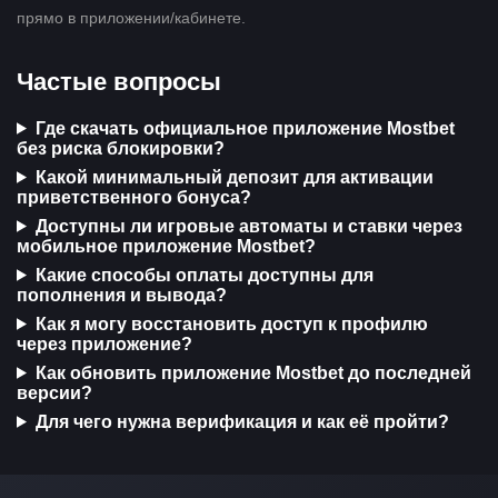
прямо в приложении/кабинете.
Частые вопросы
Где скачать официальное приложение Mostbet
без риска блокировки?
Какой минимальный депозит для активации
приветственного бонуса?
Доступны ли игровые автоматы и ставки через
мобильное приложение Mostbet?
Какие способы оплаты доступны для
пополнения и вывода?
Как я могу восстановить доступ к профилю
через приложение?
Как обновить приложение Mostbet до последней
версии?
Для чего нужна верификация и как её пройти?