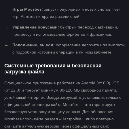
Игры Мостбет:
запуск популярных и новых слотов, live-
игр, Автотест и других развлечений.
Управление бонусами:
быстрый переход к активации,
прогрессу и использованию фрибетов и фриспинов.
Пополнение, вывод:
оформление депозита или выплаты
с подробной историей операций в личном кабинете.
Системные требования и безопасная
загрузка файла
Официальное приложение работает на Android (от 6.0), iOS
(от 12.0) и требует минимум 80-120 МБ свободной памяти,
устойчивый интернет. Всегда загружайте установщик только с
официальной страницы сайта Мостбет — это гарантирует
безопасную установку и защиту данных. Для обновления
Mostbet используйте раздел «Настройки», либо повторно
скачайте актуальную версию через официальный сайт.