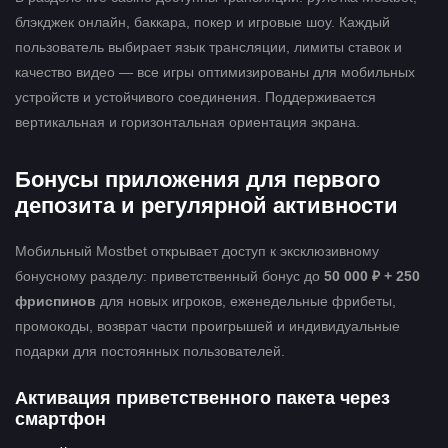
блэкджек онлайн, баккара, покер и игровые шоу. Каждый
пользователь выбирает язык трансляции, лимиты ставок и
качество видео — все игры оптимизированы для мобильных
устройств и устойчивого соединения. Поддерживается
вертикальная и горизонтальная ориентация экрана.
Бонусы приложения для первого
депозита и регулярной активности
Мобильный Mostbet открывает доступ к эксклюзивному
бонусному разделу: приветственный бонус до
50 000 ₽ + 250
фриспинов
для новых игроков, еженедельные фрибеты,
промокоды, возврат части проигрышей и индивидуальные
подарки для постоянных пользователей.
Активация приветственного пакета через
смартфон